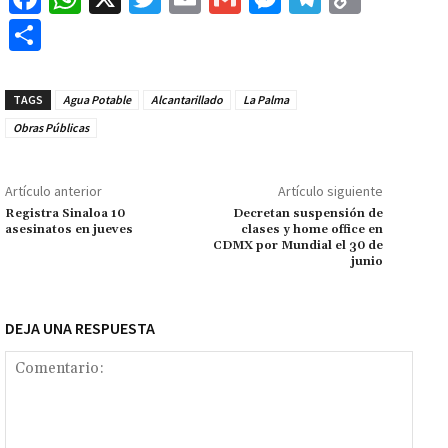
ce
h
wi
m
m
es
le
o
C
b
at
tt
ai
ai
se
gr
p
o
o
sA
er
l
l
n
a
y
m
TAGS
Agua Potable
Alcantarillado
La Palma
o
p
ge
m
Li
p
Obras Públicas
k
p
r
n
ar
k
tir
Artículo anterior
Artículo siguiente
Registra Sinaloa 10
Decretan suspensión de
asesinatos en jueves
clases y home office en
CDMX por Mundial el 30 de
junio
DEJA UNA RESPUESTA