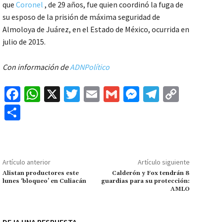
que
Coronel
, de 29 años, fue quien coordinó la fuga de
su esposo de la prisión de máxima seguridad de
Almoloya de Juárez, en el Estado de México, ocurrida en
julio de 2015.
Con información de
ADNPolítico
Fa
W
X
T
E
G
M
Te
C
ce
h
wi
m
m
es
le
o
C
b
at
tt
ai
ai
se
gr
p
o
o
sA
er
l
l
n
a
y
m
o
p
ge
m
Li
p
Artículo anterior
Artículo siguiente
k
p
r
n
ar
Alistan productores este
Calderón y Fox tendrán 8
lunes ‘bloqueo’ en Culiacán
guardias para su protección:
k
tir
AMLO