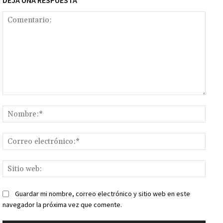
DEJA UNA RESPUESTA
Comentario:
Nomb
Corr
elect
Sitio
web:
Guardar mi nombre, correo electrónico y sitio web en este
navegador la próxima vez que comente.