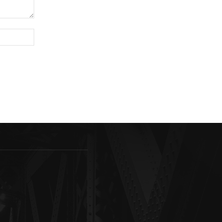
Sitio
web: