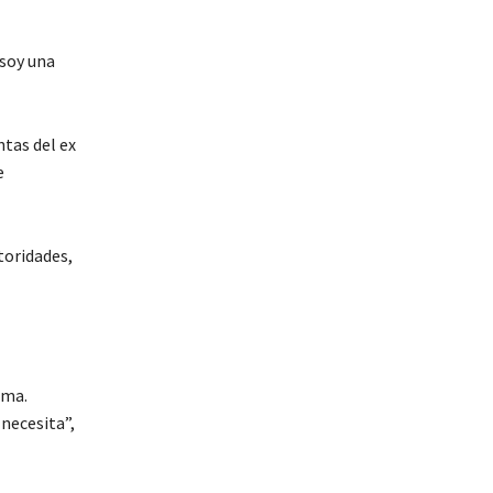
 soy una
ntas del ex
e
toridades,
ema.
necesita”,