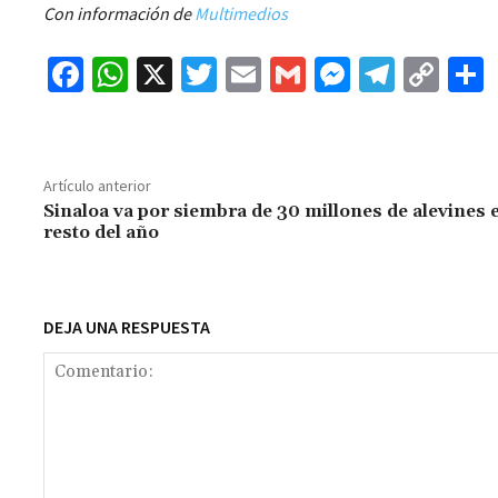
Con información de
Multimedios
Fa
W
X
T
E
G
M
Te
C
ce
h
wi
m
m
es
le
o
b
at
tt
ai
ai
se
gr
p
o
sA
er
l
l
n
a
y
Artículo anterior
o
p
ge
m
Li
Sinaloa va por siembra de 30 millones de alevines e
resto del año
k
p
r
n
t
k
DEJA UNA RESPUESTA