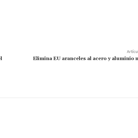
C
o
m
p
Artícu
ar
l
Elimina EU aranceles al acero y aluminio
ir