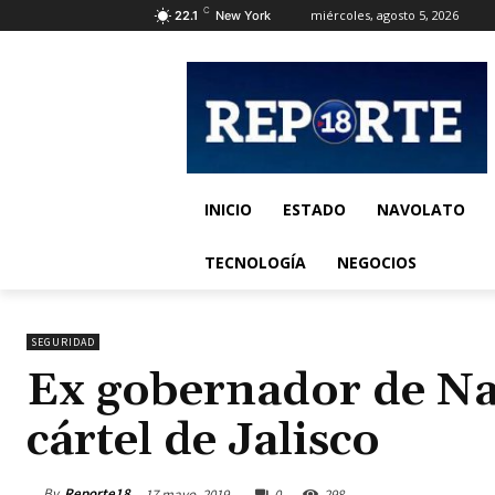
C
miércoles, agosto 5, 2026
22.1
New York
INICIO
ESTADO
NAVOLATO
TECNOLOGÍA
NEGOCIOS
SEGURIDAD
Ex gobernador de Na
cártel de Jalisco
By
Reporte18
17 mayo, 2019
0
298