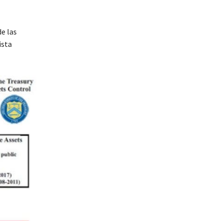
e las
ista