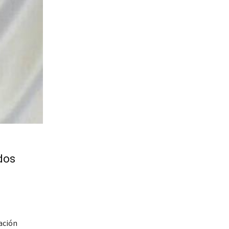
dos
ación