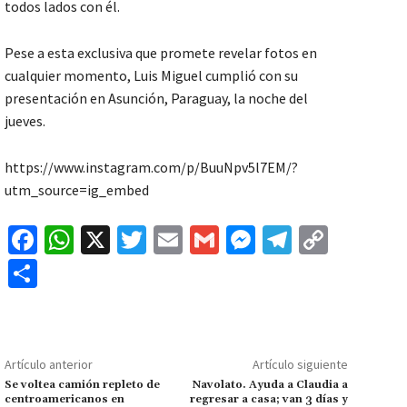
todos lados con él.
Pese a esta exclusiva que promete revelar fotos en
cualquier momento, Luis Miguel cumplió con su
presentación en Asunción, Paraguay, la noche del
jueves.
https://www.instagram.com/p/BuuNpv5l7EM/?
utm_source=ig_embed
Fa
W
X
T
E
G
M
Te
C
ce
h
wi
m
m
es
le
o
C
b
at
tt
ai
ai
se
gr
p
o
o
sA
er
l
l
n
a
y
m
o
p
ge
m
Li
p
Artículo anterior
Artículo siguiente
k
p
r
n
ar
Se voltea camión repleto de
Navolato. Ayuda a Claudia a
centroamericanos en
regresar a casa; van 3 días y