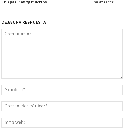
k
tir
Chiapas; hay 25 muertos
no aparece
DEJA UNA RESPUESTA
Comentario:
Nomb
Corr
elect
Sitio
web: