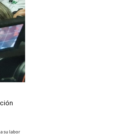
ación
a su labor