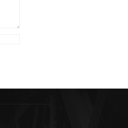
Sitio
web: