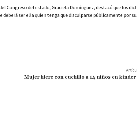
a del Congreso del estado, Graciela Domínguez, destacó que los dic
ue deberá ser ella quien tenga que disculparse públicamente por su
C
o
m
p
Artícu
ar
Mujer hiere con cuchillo a 14 niños en kínder
ir