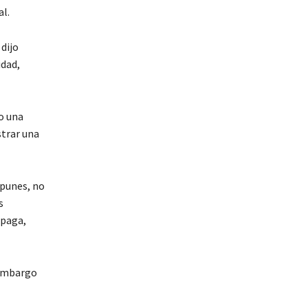
al.
 dijo
idad,
o una
strar una
mpunes, no
s
 paga,
n embargo