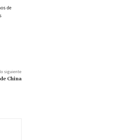
hos de
s
lo siguiente
 de China