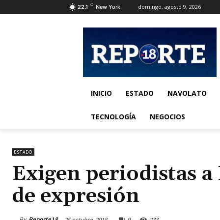
C
domingo, agosto 9, 2026
22.1
New York
INICIO
ESTADO
NAVOLATO
TECNOLOGÍA
NEGOCIOS
ESTADO
Exigen periodistas a
de expresión
By
Reporte18
25 octubre, 2018
0
233