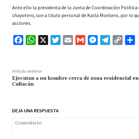
Ante ello la presidenta de la Junta de Coordinación Polític
chayotero, son a titulo personal de Karla Montero, por lo q
acciones.
Fa
W
X
T
E
G
M
Te
C
ce
h
wi
m
m
es
le
o
b
at
tt
ai
ai
se
gr
p
o
sA
er
l
l
n
a
y
Artículo anterior
o
p
ge
m
Li
Ejecutan a un hombre cerca de zona residencial en
Culiacán
k
p
r
n
t
k
DEJA UNA RESPUESTA