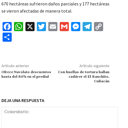
670 hectáreas sufrieron daños parciales y 177 hectáreas
se vieron afectadas de manera total.
Fa
W
X
T
E
G
M
Te
C
ce
h
wi
m
m
es
le
o
C
b
at
tt
ai
ai
se
gr
p
o
o
sA
er
l
l
n
a
y
m
o
p
ge
m
Li
p
Artículo anterior
Artículo siguiente
k
p
r
n
ar
Ofrece Navolato descuentos
Con huellas de tortura hallan
hasta del 80% en el predial
cadáver el El Ranchito,
k
tir
Culiacán
DEJA UNA RESPUESTA