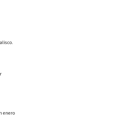
alisco.
r
en enero