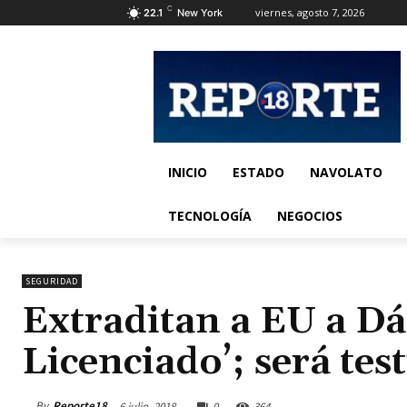
C
viernes, agosto 7, 2026
22.1
New York
INICIO
ESTADO
NAVOLATO
TECNOLOGÍA
NEGOCIOS
SEGURIDAD
Extraditan a EU a D
Licenciado’; será tes
By
Reporte18
6 julio, 2018
0
364