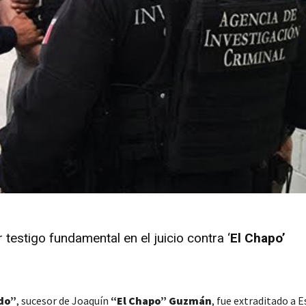
 testigo fundamental en el juicio contra ‘
El Chapo’
do
”
, sucesor de Joaquín
“
El Chapo
”
Guzmán
, fue extraditado a 