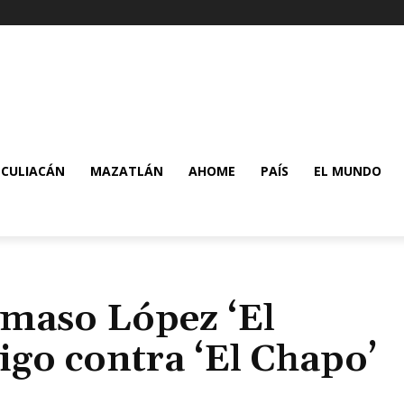
CULIACÁN
MAZATLÁN
AHOME
PAÍS
EL MUNDO
ámaso López ‘El
tigo contra ‘El Chapo’