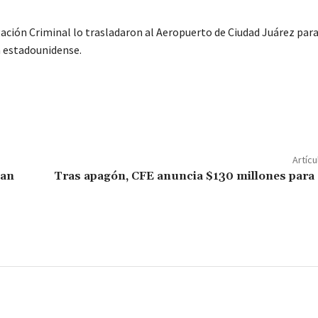
gación Criminal lo trasladaron al Aeropuerto de Ciudad Juárez para
n estadounidense.
C
o
m
p
Artícu
ar
San
Tras apagón, CFE anuncia $130 millones para
ir