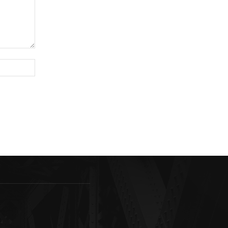
Sitio
web: