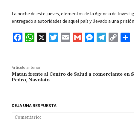
La noche de este jueves, elementos de la Agencia de Investi
entregado a autoridades de aquel país y llevado a una prisió
Fa
W
X
T
E
G
M
Te
C
ce
h
wi
m
m
es
le
o
b
at
tt
ai
ai
se
gr
p
o
sA
er
l
l
n
a
y
Artículo anterior
o
p
ge
m
Li
Matan frente al Centro de Salud a comerciante en 
Pedro, Navolato
k
p
r
n
t
k
DEJA UNA RESPUESTA