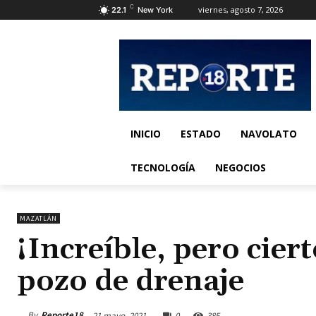
C
viernes, agosto 7, 2026
22.1
New York
INICIO
ESTADO
NAVOLATO
TECNOLOGÍA
NEGOCIOS
MAZATLÁN
¡Increíble, pero cier
pozo de drenaje
By
Reporte18
21 mayo, 2021
0
385