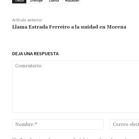
b
at
tt
ai
ai
se
gr
p
TAGS
Drenaje
Llanta
Mazatlán
o
sA
er
l
l
n
a
y
o
p
ge
m
Li
Artículo anterior
k
p
r
n
t
Llama Estrada Ferreiro a la unidad en Morena
k
DEJA UNA RESPUESTA
Comentario:
Nombre:*