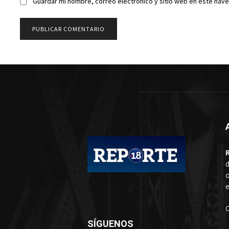
Guardar mi nombre, correo electrónico y sitio web en este nav
d
o
e
SÍGUENOS