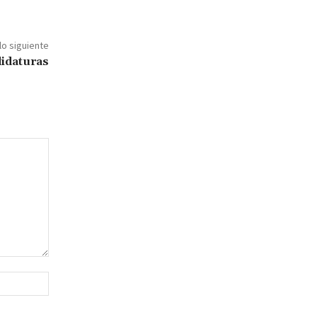
lo siguiente
didaturas
Sitio
web: