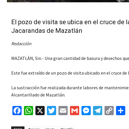
El pozo de visita se ubica en el cruce de
Jacarandas de Mazatlán
Redacción
MAZATLÁN, Sin.- Una gran cantidad de basura y desechos que 
Este fue extraído de un pozo de visita ubicado en el cruce de
La sustracción fue realizada durante labores de mantenimien
Alcantarillado de Mazatlán.
Fa
W
X
T
E
G
M
Te
C
ce
h
wi
m
m
es
le
o