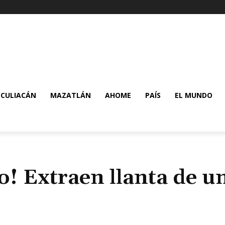
CULIACÁN
MAZATLÁN
AHOME
PAÍS
EL MUNDO
to! Extraen llanta de u