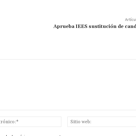
m
p
ar
Artícu
ir
Aprueba IEES sustitución de can
Correo
electrónico:*