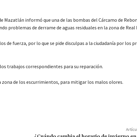
o de Mazatlán informó que una de las bombas del Cárcamo de Reb
do problemas de derrame de aguas residuales en la zona de Real P
s de fuerza, por lo que se pide disculpas a la ciudadanía por los 
los trabajos correspondientes para su reparación.
 zona de los escurrimientos, para mitigar los malos olores.
C
o
m
p
Artícu
¿Cuándo cambia el horario de invierno e