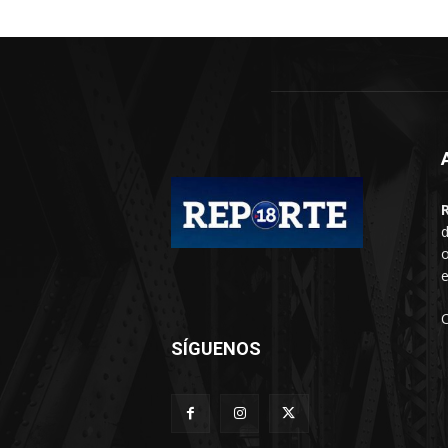
d
o
e
SÍGUENOS