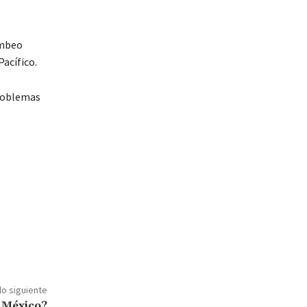
ombeo
acífico.
problemas
lo siguiente
n México?