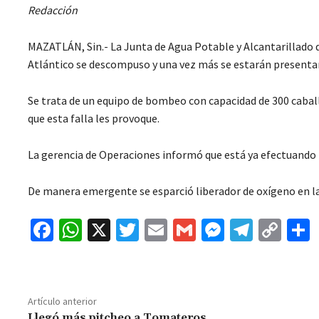
Redacción
MAZATLÁN, Sin.- La Junta de Agua Potable y Alcantarillad
Atlántico se descompuso y una vez más se estarán presentan
Se trata de un equipo de bombeo con capacidad de 300 caballo
que esta falla les provoque.
La gerencia de Operaciones informó que está ya efectuando 
De manera emergente se esparció liberador de oxígeno en la
Fa
W
X
T
E
G
M
Te
C
ce
h
wi
m
m
es
le
o
b
at
tt
ai
ai
se
gr
p
o
sA
er
l
l
n
a
y
Artículo anterior
Llegó más pitcheo a Tomateros