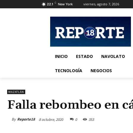
C
viernes, agosto 7, 2026
22.1
New York
INICIO
ESTADO
NAVOLATO
TECNOLOGÍA
NEGOCIOS
MAZATLÁN
Falla rebombeo en c
By
Reporte18
8 octubre, 2020
0
353