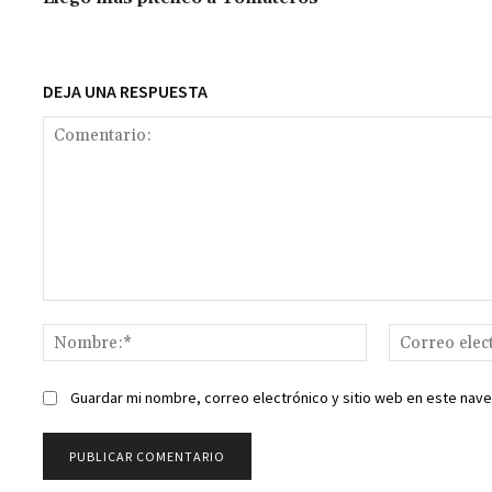
o
p
ge
m
Li
k
p
r
n
t
k
DEJA UNA RESPUESTA
Comentario:
Nombre:*
Guardar mi nombre, correo electrónico y sitio web en este nav