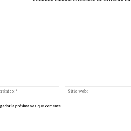
ar
ir
Correo
electrónico:*
egador la próxima vez que comente.