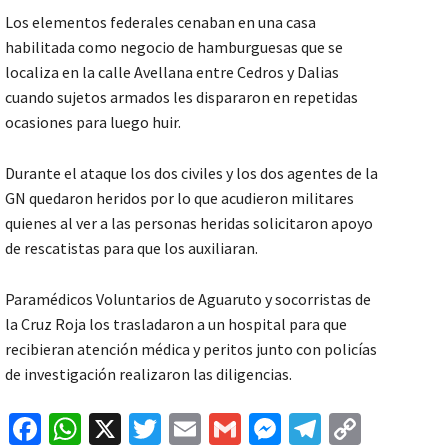
Los elementos federales cenaban en una casa
habilitada como negocio de hamburguesas que se
localiza en la calle Avellana entre Cedros y Dalias
cuando sujetos armados les dispararon en repetidas
ocasiones para luego huir.
Durante el ataque los dos civiles y los dos agentes de la
GN quedaron heridos por lo que acudieron militares
quienes al ver a las personas heridas solicitaron apoyo
de rescatistas para que los auxiliaran.
Paramédicos Voluntarios de Aguaruto y socorristas de
la Cruz Roja los trasladaron a un hospital para que
recibieran atención médica y peritos junto con policías
de investigación realizaron las diligencias.
Fa
W
X
T
E
G
M
Te
C