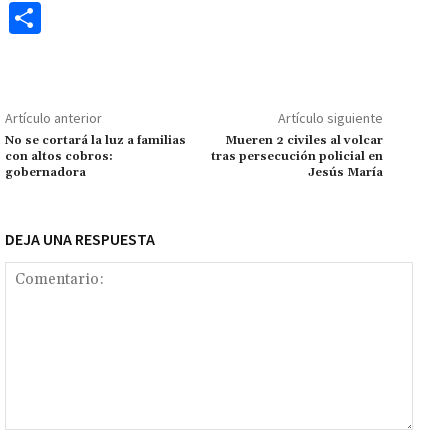
ce
h
wi
m
m
es
le
o
C
b
at
tt
ai
ai
se
gr
p
o
o
sA
er
l
l
n
a
y
m
o
p
ge
m
Li
p
Artículo anterior
Artículo siguiente
k
p
r
n
ar
No se cortará la luz a familias
Mueren 2 civiles al volcar
con altos cobros:
tras persecución policial en
k
tir
gobernadora
Jesús María
DEJA UNA RESPUESTA
Comentario: