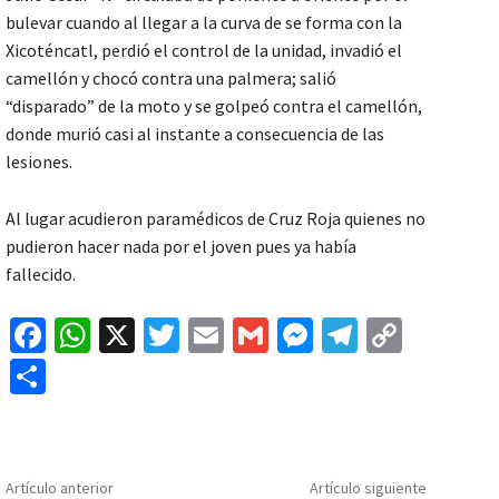
bulevar cuando al llegar a la curva de se forma con la
Xicoténcatl, perdió el control de la unidad, invadió el
camellón y chocó contra una palmera; salió
“disparado” de la moto y se golpeó contra el camellón,
donde murió casi al instante a consecuencia de las
lesiones.
Al lugar acudieron paramédicos de Cruz Roja quienes no
pudieron hacer nada por el joven pues ya había
fallecido.
Fa
W
X
T
E
G
M
Te
C
ce
h
wi
m
m
es
le
o
C
b
at
tt
ai
ai
se
gr
p
o
o
sA
er
l
l
n
a
y
m
o
p
ge
m
Li
p
Artículo anterior
Artículo siguiente