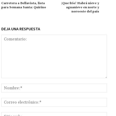
k
p
r
n
ar
Carretera a Bellavista, lista
¡Que frío! Habrá nieve y
para Semana Santa: Quirino
aguanieve en norte y
k
tir
noroeste del país
DEJA UNA RESPUESTA
Comentario:
Nomb
Corr
elect
Sitio