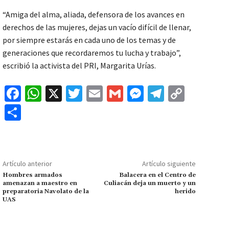
“Amiga del alma, aliada, defensora de los avances en
derechos de las mujeres, dejas un vacío difícil de llenar,
por siempre estarás en cada uno de los temas y de
generaciones que recordaremos tu lucha y trabajo”,
escribió la activista del PRI, Margarita Urías.
Fa
W
X
T
E
G
M
Te
C
ce
h
wi
m
m
es
le
o
C
b
at
tt
ai
ai
se
gr
p
o
o
sA
er
l
l
n
a
y
m
o
p
ge
m
Li
p
Artículo anterior
Artículo siguiente
k
p
r
n
ar
Hombres armados
Balacera en el Centro de
amenazan a maestro en
Culiacán deja un muerto y un
k
tir
preparatoria Navolato de la
herido
UAS