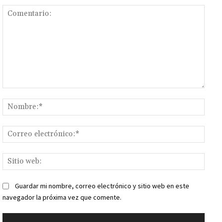
Comentario:
Nomb
Corr
elect
Sitio
web:
Guardar mi nombre, correo electrónico y sitio web en este
navegador la próxima vez que comente.