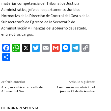
materias competencia del Tribunal de Justicia
Administrativa, jefe del departamento Jurídico
Normativo de la Dirección de Control del Gasto de la
Subsecretaría de Egresos de la Secretaría de
Administración y Finanzas del gobierno del estado,
entre otros cargos.
Fa
W
X
T
E
G
M
Te
C
ce
h
wi
m
m
es
le
o
C
b
at
tt
ai
ai
se
gr
p
o
o
sA
er
l
l
n
a
y
m
o
p
ge
m
Li
p
Artículo anterior
Artículo siguiente
k
p
r
n
ar
Arrojan cadáver en calle de
Los bancos no abrirán el
Alturas del Sur
jueves 12 de diciembre
k
tir
DEJA UNA RESPUESTA