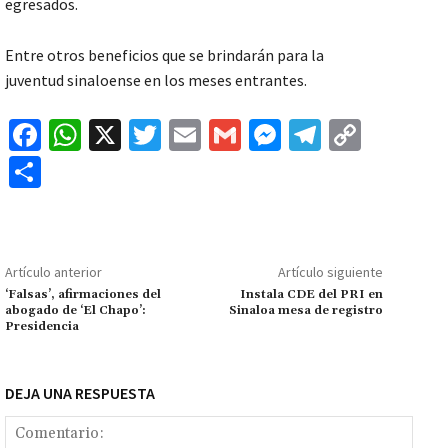
egresados.
Entre otros beneficios que se brindarán para la
juventud sinaloense en los meses entrantes.
Fa
W
X
T
E
G
M
Te
C
ce
h
wi
m
m
es
le
o
C
b
at
tt
ai
ai
se
gr
p
o
o
sA
er
l
l
n
a
y
m
o
p
ge
m
Li
p
Artículo anterior
Artículo siguiente
k
p
r
n
ar
‘Falsas’, afirmaciones del
Instala CDE del PRI en
abogado de ‘El Chapo’:
Sinaloa mesa de registro
k
tir
Presidencia
DEJA UNA RESPUESTA