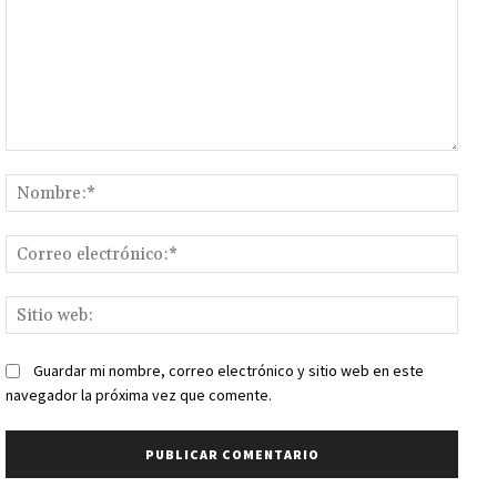
Comentario:
Nomb
Corr
elect
Sitio
web:
Guardar mi nombre, correo electrónico y sitio web en este
navegador la próxima vez que comente.