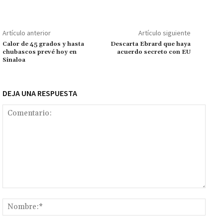
o
sA
er
l
l
n
a
y
m
o
p
ge
m
Li
p
Artículo anterior
Artículo siguiente
k
p
r
n
ar
Calor de 45 grados y hasta
Descarta Ebrard que haya
chubascos prevé hoy en
acuerdo secreto con EU
k
tir
Sinaloa
DEJA UNA RESPUESTA
Comentario:
Nomb