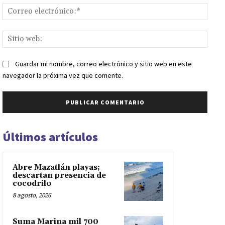
Corr
elect
Sitio
web:
Guardar mi nombre, correo electrónico y sitio web en este
navegador la próxima vez que comente.
Últimos artículos
Abre Mazatlán playas;
descartan presencia de
cocodrilo
8 agosto, 2026
Suma Marina mil 700