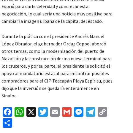
Espriú para darle celeridad y concretar esta
negociación, lo cual sería una noticia muy positiva para
cambiar la imagen urbana de la capital del estado.
Durante la plática con el presidente Andrés Manuel
López Obrador, el gobernador Ordaz Coppel abordó
otros temas, como la modernización del puerto de
Mazatlán y la construcción de una nueva terminal para
los cruceros, y por su parte, el presidente le solicitó el
apoyo al mandatario estatal para encontrar posibles
compradores para el CIP Teacapán Playa Espíritu, pues
dijo que la inversión se quedaría enteramente en
Sinaloa.
Fa
W
X
T
E
G
M
Te
C
ce
h
wi
m
m
es
le
o
C
b
at
tt
ai
ai
se
gr
p
o