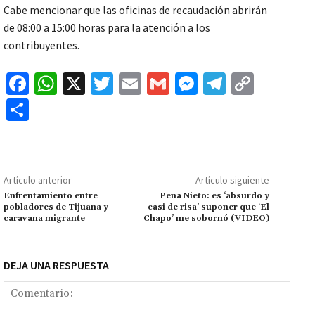
Cabe mencionar que las oficinas de recaudación abrirán
de 08:00 a 15:00 horas para la atención a los
contribuyentes.
Fa
W
X
T
E
G
M
Te
C
ce
h
wi
m
m
es
le
o
C
b
at
tt
ai
ai
se
gr
p
o
o
sA
er
l
l
n
a
y
m
o
p
ge
m
Li
p
Artículo anterior
Artículo siguiente
k
p
r
n
ar
Enfrentamiento entre
Peña Nieto: es ‘absurdo y
pobladores de Tijuana y
casi de risa’ suponer que ‘El
k
tir
caravana migrante
Chapo’ me sobornó (VIDEO)
DEJA UNA RESPUESTA