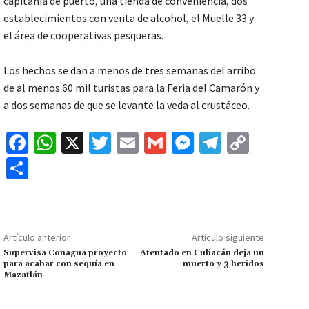
capitanía de puerto, una tienda de conveniencia, dos
establecimientos con venta de alcohol, el Muelle 33 y
el área de cooperativas pesqueras.
Los hechos se dan a menos de tres semanas del arribo
de al menos 60 mil turistas para la Feria del Camarón y
a dos semanas de que se levante la veda al crustáceo.
Fa
W
X
T
E
G
M
Te
C
ce
h
wi
m
m
es
le
o
C
b
at
tt
ai
ai
se
gr
p
o
o
sA
er
l
l
n
a
y
m
o
p
ge
m
Li
p
Artículo anterior
Artículo siguiente
k
p
r
n
ar
Supervisa Conagua proyecto
Atentado en Culiacán deja un
para acabar con sequía en
muerto y 3 heridos
k
tir
Mazatlán