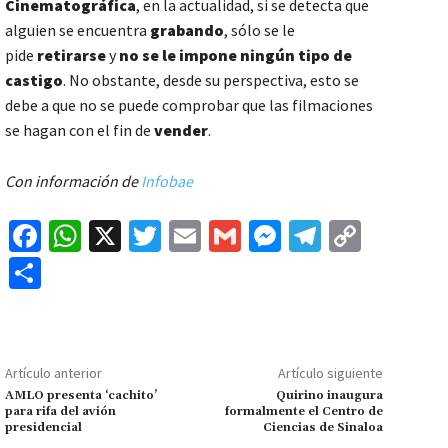
Cinematográfica
, en la actualidad, si se detecta que
alguien se encuentra
grabando
, sólo se le
pide
retirarse
y
no se le impone ningún tipo de
castigo
. No obstante, desde su perspectiva, esto se
debe a que no se puede comprobar que las filmaciones
se hagan con el fin de
vender
.
Con información de
Infobae
Fa
W
X
T
E
G
M
Te
C
ce
h
wi
m
m
es
le
o
C
b
at
tt
ai
ai
se
gr
p
o
o
sA
er
l
l
n
a
y
m
o
p
ge
m
Li
p
Artículo anterior
Artículo siguiente
k
p
r
n
ar
AMLO presenta ‘cachito’
Quirino inaugura
para rifa del avión
formalmente el Centro de
k
tir
presidencial
Ciencias de Sinaloa