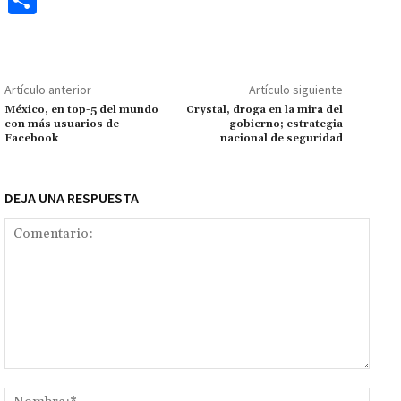
b
at
tt
ai
ai
se
gr
p
o
o
sA
er
l
l
n
a
y
m
o
p
ge
m
Li
p
Artículo anterior
Artículo siguiente
k
p
r
n
ar
México, en top-5 del mundo
Crystal, droga en la mira del
con más usuarios de
gobierno; estrategia
k
tir
Facebook
nacional de seguridad
DEJA UNA RESPUESTA
Comentario:
Nomb