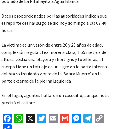
poblado de La Pitahayita a Agua Blanca.
Datos proporcionados por las autoridades indican que
el reporte del hallazgo se dio hoy domingo a las 07:40
horas.
La víctima es un varón de entre 20 y 25 años de edad,
complexión regular, tez morena clara, 1.65 metros de
altura; vestía una playera y short gris y tobilleras; el
cuerpo tiene un tatuaje de un tigre en la parte interna
del brazo izquierdo y otro de la ‘Santa Muerte’ en la
parte externa de la pierna izquierda.
En el lugar, agentes hallaron un casquillo, aunque no se
precisó el calibre.
Fa
W
X
T
E
G
M
Te
C
ce
h
wi
m
m
es
le
o
C