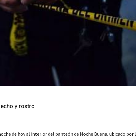
pecho y rostro
oche de hoy al interior del panteón de Noche Buena, ubicado por 