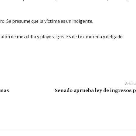
ro. Se presume que la víctima es un indigente.
lón de mezclilla y playera gris. Es de tez morena y delgado.
C
o
m
p
Artícu
ar
usas
Senado aprueba ley de ingresos 
ir