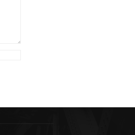
Sitio
web: