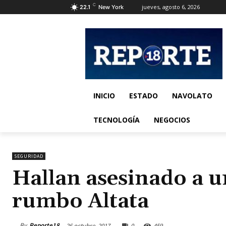
C
jueves, agosto 6, 2026
22.1
New York
INICIO
ESTADO
NAVOLATO
TECNOLOGÍA
NEGOCIOS
SEGURIDAD
Hallan asesinado a 
rumbo Altata
By
Reporte18
26 octubre, 2017
0
459