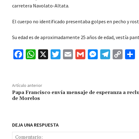
carretera Navolato-Altata.
El cuerpo no identificado presentaba golpes en pecho y rost
Su edad es de aproximadamente 25 años de edad, vestía panta
Fa
W
X
T
E
G
M
Te
C
ce
h
wi
m
m
es
le
o
b
at
tt
ai
ai
se
gr
p
o
sA
er
l
l
n
a
y
Artículo anterior
o
p
ge
m
Li
Papa Francisco envía mensaje de esperanza a recl
de Morelos
k
p
r
n
t
k
DEJA UNA RESPUESTA