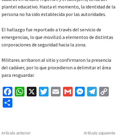
plantel educativo. Hasta el momento, la identidad de la
persona no ha sido establecida por las autoridades.
El hallazgo fue reportado a través del servicio de
emergencias, lo que movilizó a elementos de distintas
corporaciones de seguridad hacia la zona.
Militares arribaron al sitio y confirmaron la presencia
del cadáver, por lo que procedieron a delimitar el área
para resguardar.
Fa
W
X
T
E
G
M
Te
C
ce
h
wi
m
m
es
le
o
C
b
at
tt
ai
ai
se
gr
p
o
o
sA
er
l
l
n
a
y
m
o
p
ge
m
Li
p
Artículo anterior
Artículo siguiente