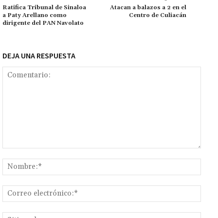
k
p
r
n
ar
Ratifica Tribunal de Sinaloa
Atacan a balazos a 2 en el
a Paty Arellano como
Centro de Culiacán
k
tir
dirigente del PAN Navolato
DEJA UNA RESPUESTA
Comentario:
Nomb
Corr
elect
Sitio