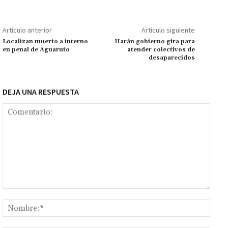
o
sA
er
l
l
n
a
y
m
o
p
ge
m
Li
p
Artículo anterior
Artículo siguiente
k
p
r
n
ar
Localizan muerto a interno
Harán gobierno gira para
en penal de Aguaruto
atender colectivos de
k
tir
desaparecidos
DEJA UNA RESPUESTA
Comentario:
Nomb