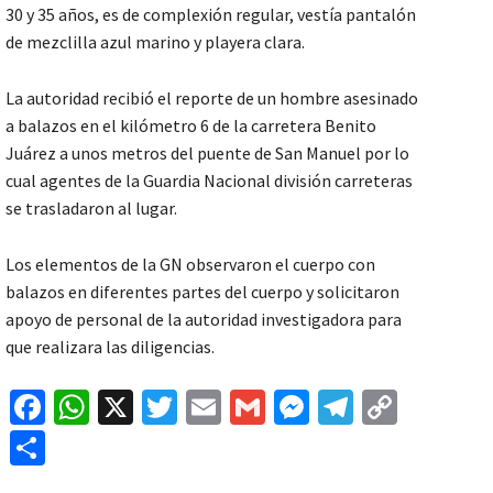
30 y 35 años, es de complexión regular, vestía pantalón
de mezclilla azul marino y playera clara.
La autoridad recibió el reporte de un hombre asesinado
a balazos en el kilómetro 6 de la carretera Benito
Juárez a unos metros del puente de San Manuel por lo
cual agentes de la Guardia Nacional división carreteras
se trasladaron al lugar.
Los elementos de la GN observaron el cuerpo con
balazos en diferentes partes del cuerpo y solicitaron
apoyo de personal de la autoridad investigadora para
que realizara las diligencias.
Fa
W
X
T
E
G
M
Te
C
ce
h
wi
m
m
es
le
o
C
b
at
tt
ai
ai
se
gr
p
o