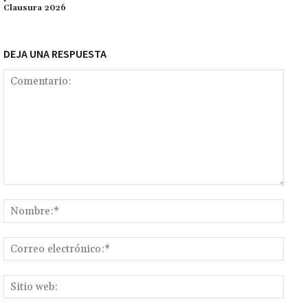
k
tir
Clausura 2026
DEJA UNA RESPUESTA
Comentario:
Nomb
Corr
elect
Sitio
web: