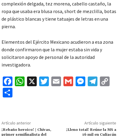
complexión delgada, tez morena, cabello castaño, la
ropa que usaba era blusa rosa, short de mezclilla, botas
de plástico blancas y tiene tatuajes de letras en una
pierna.
Elementos del Ejército Mexicano acudieron a esa zona
donde confirmaron que la mujer estaba sin vida y
solicitaron apoyo de personal de la autoridad
investigadora.
Fa
W
X
T
E
G
M
Te
C
ce
h
wi
m
m
es
le
o
C
b
at
tt
ai
ai
se
gr
p
o
o
sA
er
l
l
n
a
y
m
o
p
ge
m
Li
p
Artículo anterior
Artículo siguiente
k
p
r
n
ar
¡Rebaño heroico! | Chivas,
¡Lleno total! Reúne la MS a
primer semifinalista del
16 mil en Culiacán