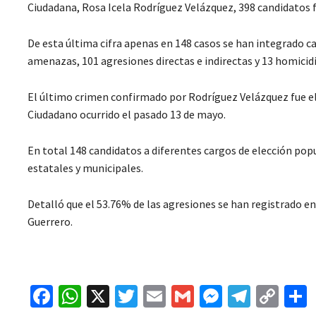
Ciudadana, Rosa Icela Rodríguez Velázquez, 398 candidatos 
De esta última cifra apenas en 148 casos se han integrado ca
amenazas, 101 agresiones directas e indirectas y 13 homicidi
El último crimen confirmado por Rodríguez Velázquez fue el
Ciudadano ocurrido el pasado 13 de mayo.
En total 148 candidatos a diferentes cargos de elección pop
estatales y municipales.
Detalló que el 53.76% de las agresiones se han registrado en
Guerrero.
Fa
W
X
T
E
G
M
Te
C