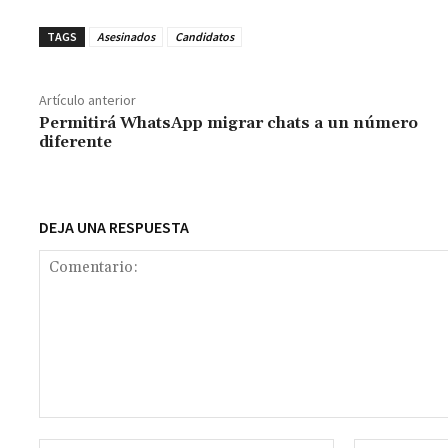
ce
h
wi
m
m
es
le
o
b
at
tt
ai
ai
se
gr
p
TAGS
Asesinados
Candidatos
o
sA
er
l
l
n
a
y
o
p
ge
m
Li
Artículo anterior
k
p
r
n
t
Permitirá WhatsApp migrar chats a un número
diferente
k
DEJA UNA RESPUESTA
Comentario: