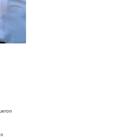
fueron
ón