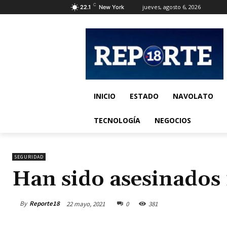
C
jueves, agosto 6, 2026
22.1
New York
INICIO
ESTADO
NAVOLATO
TECNOLOGÍA
NEGOCIOS
SEGURIDAD
Han sido asesinados
By
Reporte18
22 mayo, 2021
0
381