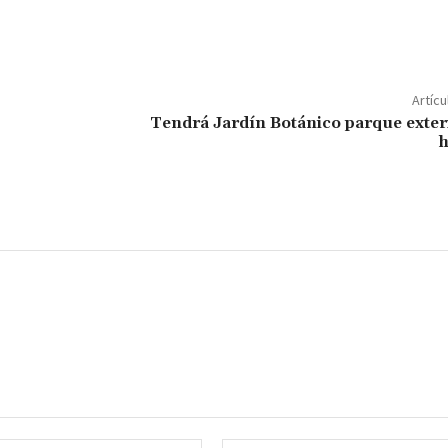
o
m
p
ar
Artícu
ir
Tendrá Jardín Botánico parque exter
h