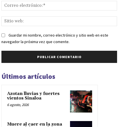
Corr
elect
Sitio
web:
Guardar mi nombre, correo electrónico y sitio web en este
navegador la próxima vez que comente.
Últimos artículos
Azotan lluvias y fuertes
vientos Sinaloa
6 agosto, 2026
Muere al caer en la zona