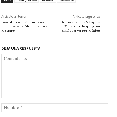
o
p
ge
m
Li
p
k
p
r
n
ar
Artículo anterior
Artículo siguiente
k
tir
Inscribirán cuatro nuevos
Inicia Josefina Vázquez
nombres en el Monumento al
Mota gira de apoyo en
Maestro
Sinaloa a Va por México
DEJA UNA RESPUESTA
Comentario:
Nomb