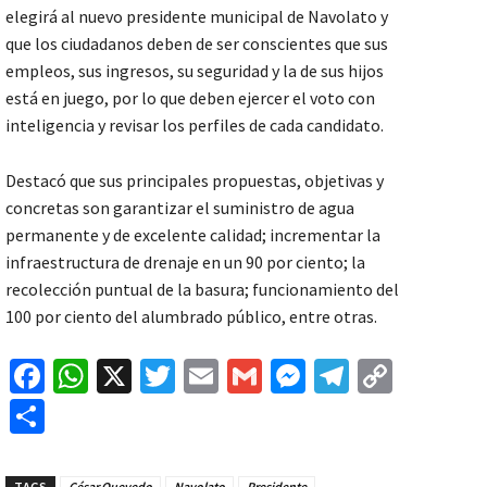
elegirá al nuevo presidente municipal de Navolato y
que los ciudadanos deben de ser conscientes que sus
empleos, sus ingresos, su seguridad y la de sus hijos
está en juego, por lo que deben ejercer el voto con
inteligencia y revisar los perfiles de cada candidato.
Destacó que sus principales propuestas, objetivas y
concretas son garantizar el suministro de agua
permanente y de excelente calidad; incrementar la
infraestructura de drenaje en un 90 por ciento; la
recolección puntual de la basura; funcionamiento del
100 por ciento del alumbrado público, entre otras.
Fa
W
X
T
E
G
M
Te
C
ce
h
wi
m
m
es
le
o
C
b
at
tt
ai
ai
se
gr
p
o
o
sA
er
l
l
n
a
y
m
TAGS
César Quevedo
Navolato
Presidente