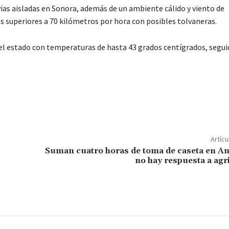
vias aisladas en Sonora, además de un ambiente cálido y viento de
 superiores a 70 kilómetros por hora con posibles tolvaneras.
del estado con temperaturas de hasta 43 grados centígrados, segui
C
o
m
p
Artícu
ar
Suman cuatro horas de toma de caseta en A
no hay respuesta a agr
ir