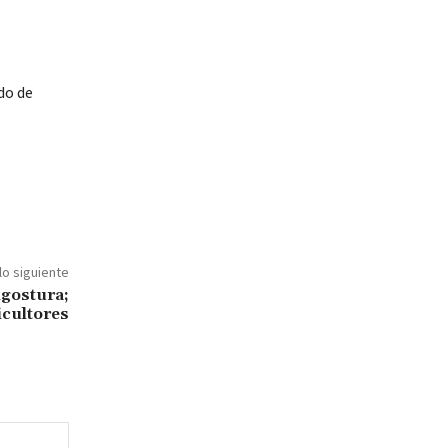
do de
lo siguiente
ngostura;
icultores