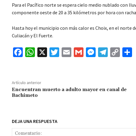
Para el Pacífico norte se espera cielo medio nublado con llu
componente oeste de 20 a 35 kilómetros por hora con rachas
Hasta hoy el municipio con más calor es Choix, en el norte 
Culiacán y El Fuerte.
Fa
W
X
T
E
G
M
Te
C
ce
h
wi
m
m
es
le
o
b
at
tt
ai
ai
se
gr
p
o
sA
er
l
l
n
a
y
Artículo anterior
o
p
ge
m
Li
Encuentran muerto a adulto mayor en canal de
Bachimeto
k
p
r
n
t
k
DEJA UNA RESPUESTA