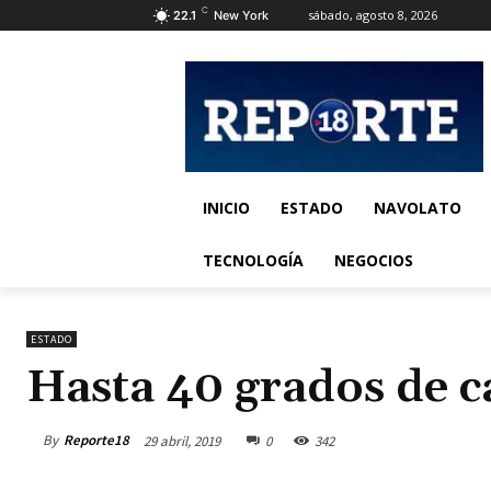
C
sábado, agosto 8, 2026
22.1
New York
INICIO
ESTADO
NAVOLATO
TECNOLOGÍA
NEGOCIOS
ESTADO
Hasta 40 grados de c
By
Reporte18
29 abril, 2019
0
342