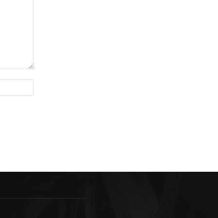
Sitio
web: