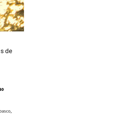
as de
40
basco,