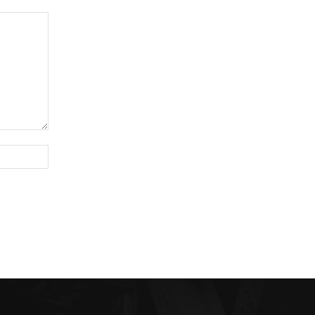
Sitio
web: