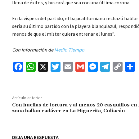
llena de éxitos, y buscará que sea con una última corona.
En la víspera del partido, el bajacaliforniano rechazó hablar
sería su último partido con la playera blanquiazul, respondi
menos de que el míster quiera entrenar el lunes”.
Con información de
Medio Tiempo
Fa
W
X
T
E
G
M
Te
C
ce
h
wi
m
m
es
le
o
b
at
tt
ai
ai
se
gr
p
o
sA
er
l
l
n
a
y
Artículo anterior
o
p
ge
m
Li
Con huellas de tortura y al menos 20 casquillos en 
zona hallan cadáver en La Higuerita, Culiacán
k
p
r
n
t
k
DEJA UNA RESPUESTA