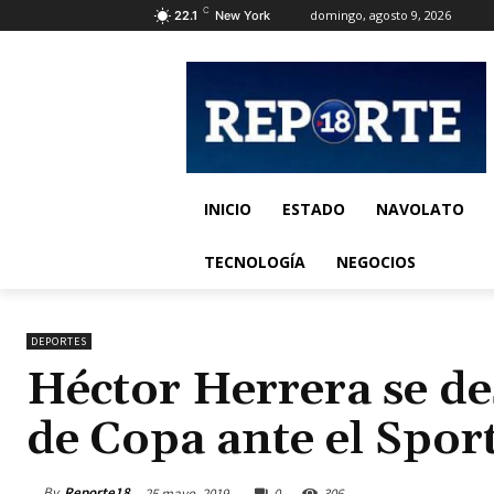
C
domingo, agosto 9, 2026
22.1
New York
INICIO
ESTADO
NAVOLATO
TECNOLOGÍA
NEGOCIOS
DEPORTES
Héctor Herrera se des
de Copa ante el Spor
By
Reporte18
25 mayo, 2019
0
306