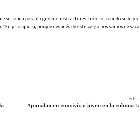
 de su salida para no generar distractores. Irónico, cuando se le pr
ó: “En principio sí, porque después de este juego nos vamos de vaca
C
o
m
p
Artícu
ar
la
Apuñalan en convivio a joven en la colonia L
ir