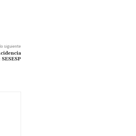
lo siguiente
ncidencia
a: SESESP