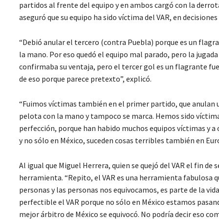
partidos al frente del equipo y en ambos cargó con la derrot
aseguró que su equipo ha sido víctima del VAR, en decisiones
“Debió anular el tercero (contra Puebla) porque es un flagran
la mano. Por eso quedó el equipo mal parado, pero la jugad
confirmaba su ventaja, pero el tercer gol es un flagrante fue
de eso porque parece pretexto”, explicó.
“Fuimos víctimas también en el primer partido, que anulan u
pelota con la mano y tampoco se marca. Hemos sido víctimas
perfección, porque han habido muchos equipos víctimas y a 
y no sólo en México, suceden cosas terribles también en Eur
Al igual que Miguel Herrera, quien se quejó del VAR el fin d
herramienta. “Repito, el VAR es una herramienta fabulosa qu
personas y las personas nos equivocamos, es parte de la vid
perfectible el VAR porque no sólo en México estamos pasando 
mejor árbitro de México se equivocó. No podría decir eso co