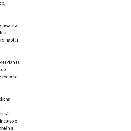
do,
e levanta
ebla
ero hablar
desvían la
 de
e mejoría
 dicha
n
er más
incluso el
mbién a