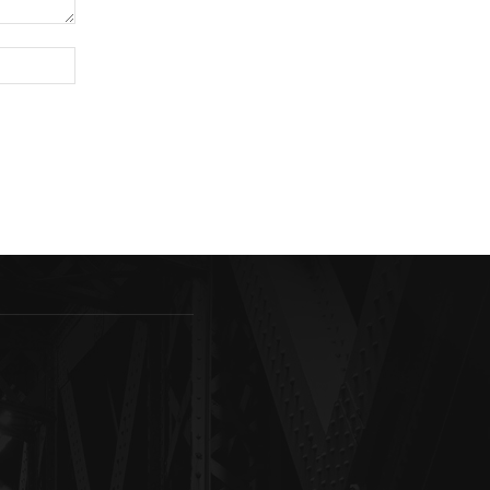
Sitio
web: