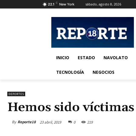
C
sábado, agosto 8, 2026
22.1
New York
INICIO
ESTADO
NAVOLATO
TECNOLOGÍA
NEGOCIOS
DEPORTES
Hemos sido víctimas
By
Reporte18
23 abril, 2019
0
219