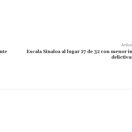
C
o
m
p
Artícu
ar
nte
Escala Sinaloa al lugar 27 de 32 con menor i
delictiv
ir