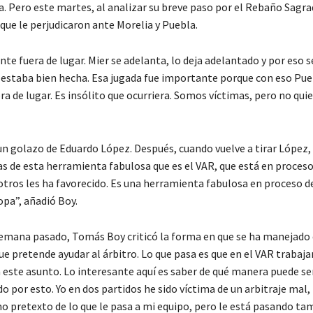
a. Pero este martes, al analizar su breve paso por el Rebaño Sagra
 que le perjudicaron ante Morelia y Puebla.
te fuera de lugar. Mier se adelanta, lo deja adelantado y por eso s
a estaba bien hecha. Esa jugada fue importante porque con eso Pu
ra de lugar. Es insólito que ocurriera. Somos víctimas, pero no qui
n golazo de Eduardo López. Después, cuando vuelve a tirar López, 
 de esta herramienta fabulosa que es el VAR, que está en proceso
otros les ha favorecido. Es una herramienta fabulosa en proceso d
opa”, añadió Boy.
e semana pasado, Tomás Boy criticó la forma en que se ha manejado
e pretende ayudar al árbitro. Lo que pasa es que en el VAR trabaja
a este asunto. Lo interesante aquí es saber de qué manera puede s
por esto. Yo en dos partidos he sido víctima de un arbitraje mal, 
mo pretexto de lo que le pasa a mi equipo, pero le está pasando ta