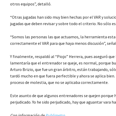
otros equipos”, detalló.
“Otras jugadas han sido muy bien hechas por el VAR y soluci
jugadas que deben revisar y sobre todo el criterio. No sólo e
“Somos las personas las que actuamos, la herramienta esta a
correctamente el VAR para que haya menos discusión”, señaló
Y finalmente, respaldó al “Piojo” Herrera, pues aseguró que l
lamentaría que el entrenador se queje, es normal, porque bu
Arturo Brizio, que fue un gran árbitro, están trabajando, só
tardó mucho en que fuera perfectible y ahora se aplica bien.
proceso de molestia, que no se aplicaba correctamente.
Este asunto de que algunos entrenadores se quejen porque han
perjudicado. Yo he sido perjudicado, hay que aguantar vara h
Con información de
Publimetro