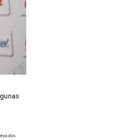
lgunas
leva dos