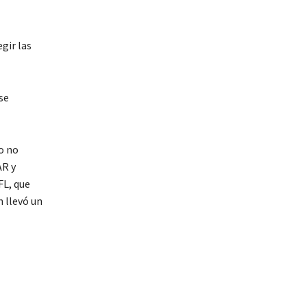
gir las
se
Yo no
AR y
FL, que
n llevó un