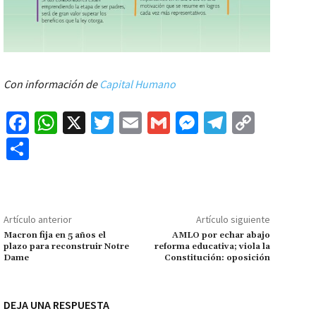
Con información de
Capital Humano
Fa
W
X
T
E
G
M
Te
C
ce
h
wi
m
m
es
le
o
C
b
at
tt
ai
ai
se
gr
p
o
o
sA
er
l
l
n
a
y
m
o
p
ge
m
Li
p
Artículo anterior
Artículo siguiente
k
p
r
n
ar
Macron fija en 5 años el
AMLO por echar abajo
plazo para reconstruir Notre
reforma educativa; viola la
k
tir
Dame
Constitución: oposición
DEJA UNA RESPUESTA