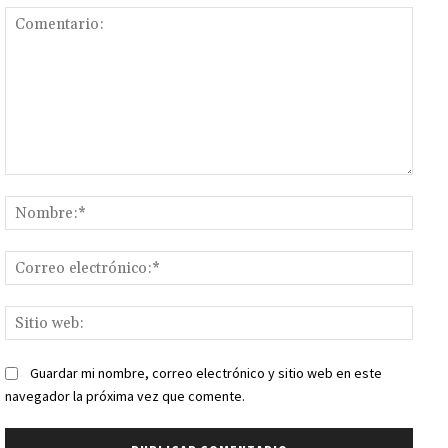
Comentario:
Nomb
Corr
elect
Sitio
web:
Guardar mi nombre, correo electrónico y sitio web en este
navegador la próxima vez que comente.