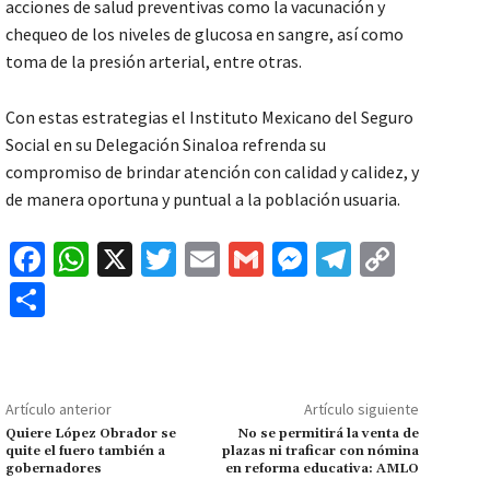
acciones de salud preventivas como la vacunación y
chequeo de los niveles de glucosa en sangre, así como
toma de la presión arterial, entre otras.
Con estas estrategias el Instituto Mexicano del Seguro
Social en su Delegación Sinaloa refrenda su
compromiso de brindar atención con calidad y calidez, y
de manera oportuna y puntual a la población usuaria.
Fa
W
X
T
E
G
M
Te
C
ce
h
wi
m
m
es
le
o
C
b
at
tt
ai
ai
se
gr
p
o
o
sA
er
l
l
n
a
y
m
o
p
ge
m
Li
p
Artículo anterior
Artículo siguiente
k
p
r
n
ar
Quiere López Obrador se
No se permitirá la venta de
quite el fuero también a
plazas ni traficar con nómina
k
tir
gobernadores
en reforma educativa: AMLO