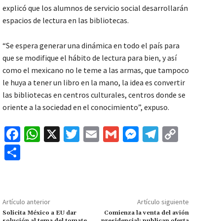
explicó que los alumnos de servicio social desarrollarán
espacios de lectura en las bibliotecas.
“Se espera generar una dinámica en todo el país para
que se modifique el hábito de lectura para bien, y así
como el mexicano no le teme a las armas, que tampoco
le huya a tener un libro en la mano, la idea es convertir
las bibliotecas en centros culturales, centros donde se
oriente a la sociedad en el conocimiento”, expuso.
Fa
W
X
T
E
G
M
Te
C
ce
h
wi
m
m
es
le
o
C
b
at
tt
ai
ai
se
gr
p
o
o
sA
er
l
l
n
a
y
m
o
p
ge
m
Li
p
Artículo anterior
Artículo siguiente
k
p
r
n
ar
Solicita México a EU dar
Comienza la venta del avión
solución al tema del tomate
presidencial; publican oferta