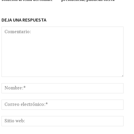
k
tir
DEJA UNA RESPUESTA
Comentario:
Nomb
Corr
elect
Sitio
web: