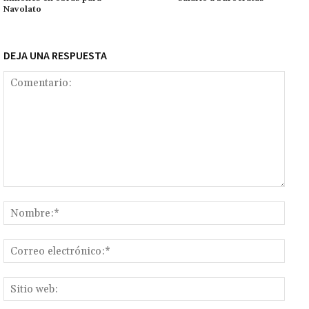
k
tir
Navolato
DEJA UNA RESPUESTA
Comentario:
Nomb
Corr
elect
Sitio
web: