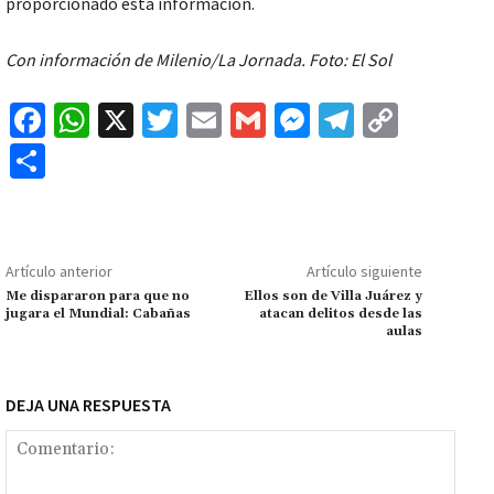
proporcionado esta información.
Con información de Milenio/La Jornada. Foto: El Sol
Fa
W
X
T
E
G
M
Te
C
ce
h
wi
m
m
es
le
o
C
b
at
tt
ai
ai
se
gr
p
o
o
sA
er
l
l
n
a
y
m
o
p
ge
m
Li
p
Artículo anterior
Artículo siguiente
k
p
r
n
ar
Me dispararon para que no
Ellos son de Villa Juárez y
jugara el Mundial: Cabañas
atacan delitos desde las
k
tir
aulas
DEJA UNA RESPUESTA