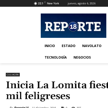
C
jueves, agosto 6, 2026
22.1
New York
INICIO
ESTADO
NAVOLATO
TECNOLOGÍA
NEGOCIOS
CULIACÁN
Inicia La Lomita fies
mil feligreses
By
Reporte18
11 diciembre, 2018
0
307