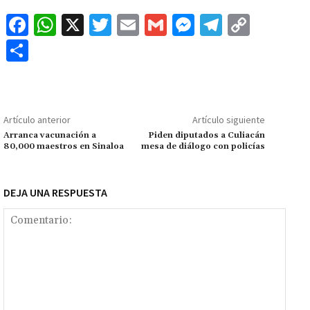
Fa
W
X
T
E
G
M
Te
C
ce
h
wi
m
m
es
le
o
C
b
at
tt
ai
ai
se
gr
p
o
o
sA
er
l
l
n
a
y
m
o
p
ge
m
Li
p
Artículo anterior
Artículo siguiente
k
p
r
n
ar
Arranca vacunación a
Piden diputados a Culiacán
80,000 maestros en Sinaloa
mesa de diálogo con policías
k
tir
DEJA UNA RESPUESTA