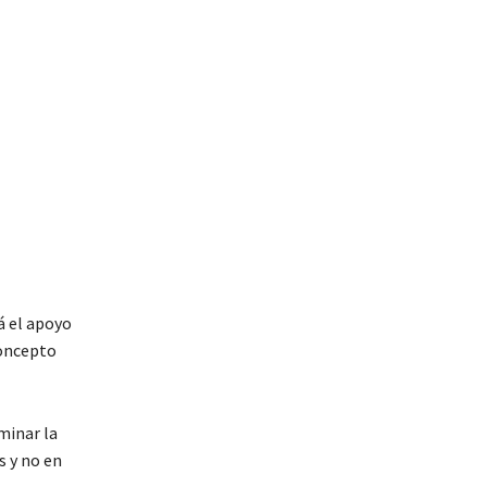
á el apoyo
concepto
minar la
s y no en