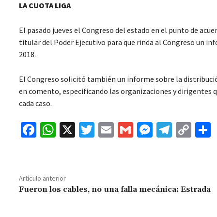
LA CUOTA LIGA
El pasado jueves el Congreso del estado en el punto de acue
titular del Poder Ejecutivo para que rinda al Congreso un in
2018.
El Congreso solicitó también un informe sobre la distribució
en comento, especificando las organizaciones y dirigentes 
cada caso.
Fa
W
X
T
E
G
M
Te
C
ce
h
wi
m
m
es
le
o
b
at
tt
ai
ai
se
gr
p
o
sA
er
l
l
n
a
y
Artículo anterior
o
p
ge
m
Li
Fueron los cables, no una falla mecánica: Estrada
k
p
r
n
t