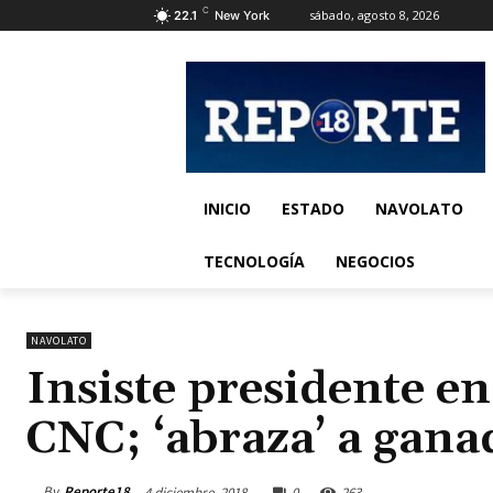
C
sábado, agosto 8, 2026
22.1
New York
INICIO
ESTADO
NAVOLATO
TECNOLOGÍA
NEGOCIOS
NAVOLATO
Insiste presidente en
CNC; ‘abraza’ a gana
By
Reporte18
4 diciembre, 2018
0
263