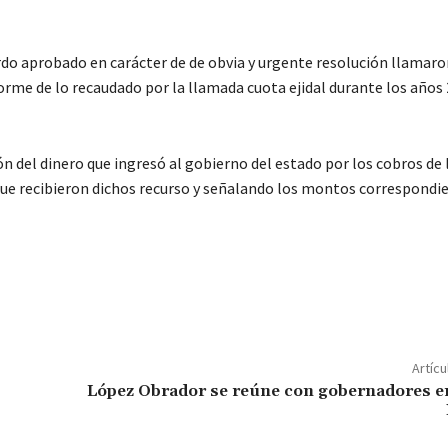
rdo aprobado en carácter de de obvia y urgente resolución llamaro
forme de lo recaudado por la llamada cuota ejidal durante los años 
n del dinero que ingresó al gobierno del estado por los cobros de 
que recibieron dichos recurso y señalando los montos correspondi
C
o
m
p
Artícu
ar
López Obrador se reúne con gobernadores e
ir