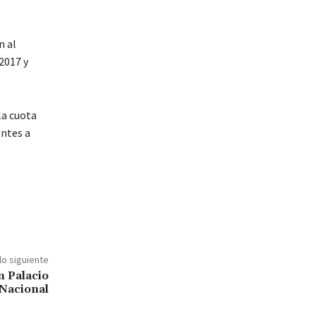
n al
2017 y
la cuota
entes a
lo siguiente
n Palacio
Nacional