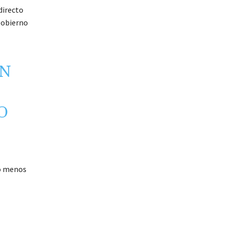
directo
gobierno
ON
O
lo menos