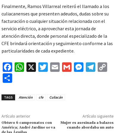
Finalmente, Ramos Villarreal reiteró el llamado a los
culiacanenses que presenten adeudos, dudas sobre su
facturación o cualquier situación relacionada con el
servicio eléctrico, a aprovechar esta jornada de
atención directa, donde personal especializado de la
CFE brindará orientación y seguimiento conforme a las
particularidades de cada expediente.
Fa
W
X
T
E
G
M
Te
C
ce
h
wi
m
m
es
le
o
C
b
at
tt
ai
ai
se
gr
p
o
o
sA
er
l
l
n
a
y
m
TAGS
Atención
cfe
Culiacán
o
p
ge
m
Li
p
k
p
r
n
ar
Artículo anterior
Artículo siguiente
k
tir
Obtuvo 6 campeonatos con
Mujer es asesinada a balazos
América; André Jardine se va
cuando abordaba un auto
de las Águilas