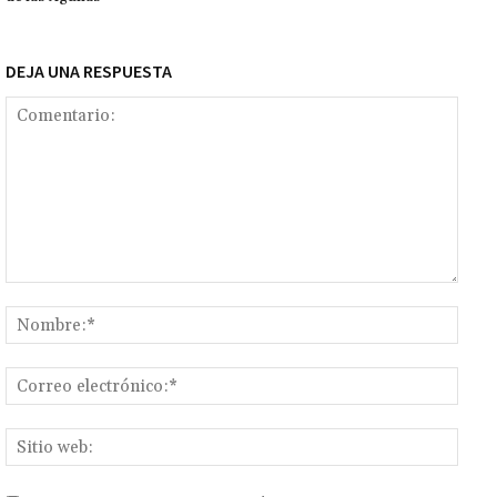
DEJA UNA RESPUESTA
Comentario:
Nomb
Corr
elect
Sitio
web: