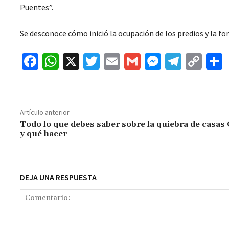
Puentes”.
Se desconoce cómo inició la ocupación de los predios y la fo
Fa
W
X
T
E
G
M
Te
C
ce
h
wi
m
m
es
le
o
b
at
tt
ai
ai
se
gr
p
o
sA
er
l
l
n
a
y
Artículo anterior
o
p
ge
m
Li
Todo lo que debes saber sobre la quiebra de casas
y qué hacer
k
p
r
n
t
k
DEJA UNA RESPUESTA