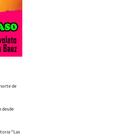
norte de
n desde
toria “Las