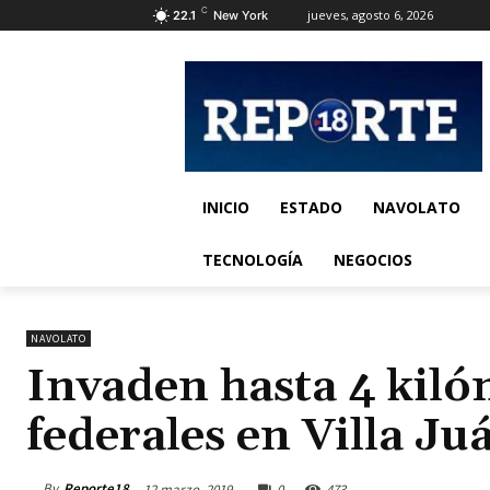
C
jueves, agosto 6, 2026
22.1
New York
INICIO
ESTADO
NAVOLATO
TECNOLOGÍA
NEGOCIOS
NAVOLATO
Invaden hasta 4 kiló
federales en Villa Ju
By
Reporte18
12 marzo, 2019
0
473