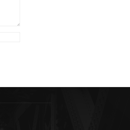
Sitio
web: