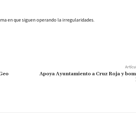
rma en que siguen operando la irregularidades.
C
o
m
p
Artícu
ar
 Geo
Apoya Ayuntamiento a Cruz Roja y bom
ir