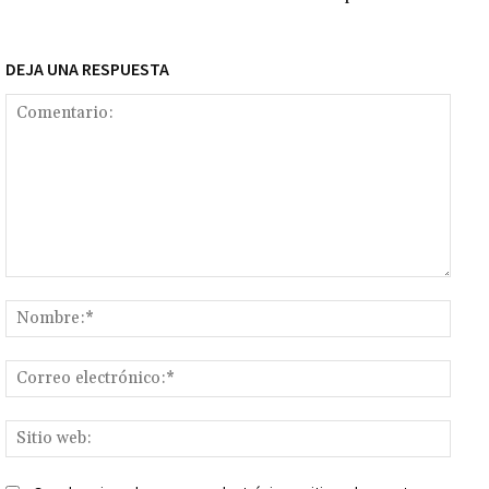
DEJA UNA RESPUESTA
Comentario:
Nomb
Corr
elect
Sitio
web: