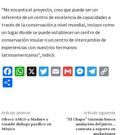
“Me encanta el proyecto, creo que puede ser un
referente de un centro de excelencia de capacidades a
través de la conservación a nivel mundial, incluso como
un lugar donde se puede establecer un centro de
conservación insular o un centro de intercambio de
experiencias con nuestros hermanos
latinoamericanos”, indicó.
Fa
W
X
T
E
G
M
Te
C
ce
h
wi
m
m
es
le
o
C
b
at
tt
ai
ai
se
gr
p
o
o
sA
er
l
l
n
a
y
m
o
p
ge
m
Li
p
Artículo anterior
Artículo siguiente
k
p
r
n
ar
Ofrece AMLO a Maduro y
“El Chapo” Guzmán busca
Guaidó diálogo pacífico en
anulación del juicio…
k
tir
México
contrata a experto en
apelaciones