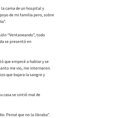
 la cama de un hospital y
poyo de mi familia pero, sobre
ia”.
isión “Ventaneando”, todo
da se presentó en
stó que empecé a hablar y se
cuanto me vio, me internaron.
zo que bajara la sangre y
su casa se sintió mal de
o. Pensé que no la libraba”.