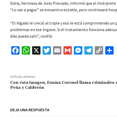
Dalia, hermana de Julio Preciado, informó que el intérprete d
“Lo vas a pagar” se encuentra estable, pero continuará hosp
“El hígado le creció al triple y eso le está comprimiendo un
problemas en ese órgano. Si el tratamiento funciona adecu
días pueda salir”, confió.
Fa
W
X
T
E
G
M
Te
C
ce
h
wi
m
m
es
le
o
b
at
tt
ai
ai
se
gr
p
o
sA
er
l
l
n
a
y
Artículo anterior
o
p
ge
m
Li
Con esta imagen, Emma Coronel llama criminales 
Peña y Calderón
k
p
r
n
t
k
DEJA UNA RESPUESTA