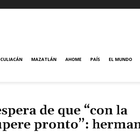
CULIACÁN
MAZATLÁN
AHOME
PAÍS
EL MUNDO
 espera de que “con la
cupere pronto”: herma