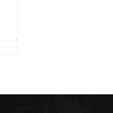
Sitio
web: