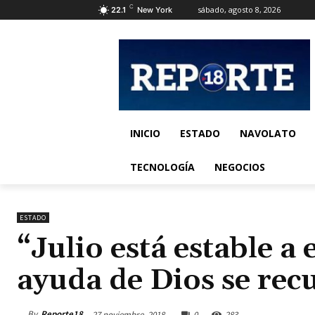
C
sábado, agosto 8, 2026
22.1
New York
INICIO
ESTADO
NAVOLATO
TECNOLOGÍA
NEGOCIOS
ESTADO
“Julio está estable a
ayuda de Dios se re
By
Reporte18
27 noviembre, 2018
0
283