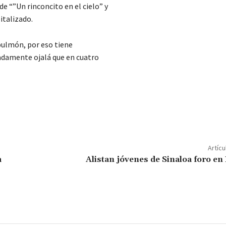
e “”Un rinconcito en el cielo” y
italizado.
 pulmón, por eso tiene
adamente ojalá que en cuatro
C
o
m
p
Artícu
ar
a
Alistan jóvenes de Sinaloa foro en
ir