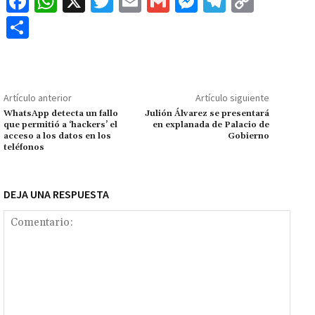
Fa
W
X
T
E
G
M
Te
C
ce
h
wi
m
m
es
le
o
C
b
at
tt
ai
ai
se
gr
p
o
o
sA
er
l
l
n
a
y
m
o
p
ge
m
Li
p
Artículo anterior
Artículo siguiente
k
p
r
n
ar
WhatsApp detecta un fallo
Julión Álvarez se presentará
que permitió a ‘hackers’ el
en explanada de Palacio de
k
tir
acceso a los datos en los
Gobierno
teléfonos
DEJA UNA RESPUESTA