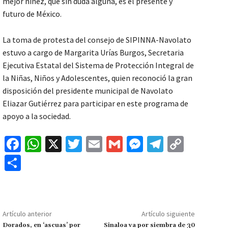
mejor niñez, que sin duda alguna, es el presente y
futuro de México.
La toma de protesta del consejo de SIPINNA-Navolato
estuvo a cargo de Margarita Urías Burgos, Secretaria
Ejecutiva Estatal del Sistema de Protección Integral de
la Niñas, Niños y Adolescentes, quien reconoció la gran
disposición del presidente municipal de Navolato
Eliazar Gutiérrez para participar en este programa de
apoyo a la sociedad.
Fa
W
X
T
E
G
M
Te
C
ce
h
wi
m
m
es
le
o
C
b
at
tt
ai
ai
se
gr
p
o
o
sA
er
l
l
n
a
y
m
o
p
ge
m
Li
p
Artículo anterior
Artículo siguiente
k
p
r
n
ar
Dorados, en ‘ascuas’ por
Sinaloa va por siembra de 30