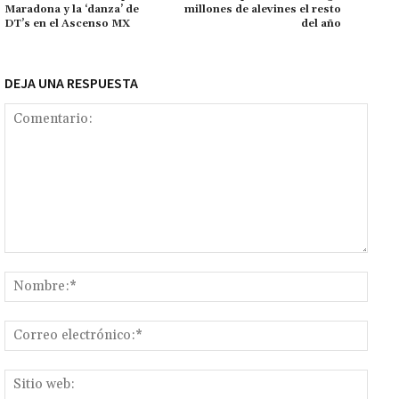
Maradona y la ‘danza’ de
millones de alevines el resto
k
tir
DT’s en el Ascenso MX
del año
DEJA UNA RESPUESTA
Comentario:
Nomb
Corr
elect
Sitio
web: