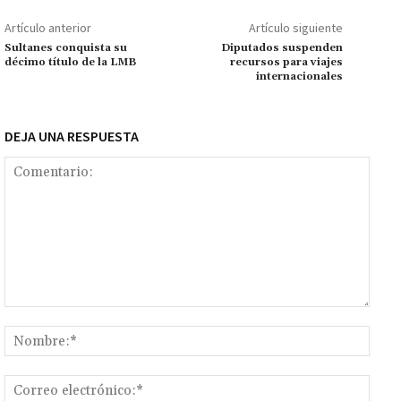
o
p
ge
m
Li
p
Artículo anterior
Artículo siguiente
k
p
r
n
ar
Sultanes conquista su
Diputados suspenden
décimo título de la LMB
recursos para viajes
k
tir
internacionales
DEJA UNA RESPUESTA
Comentario:
Nomb
Corr