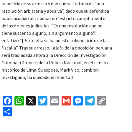
la noticia de su arresto y dijo que se trataba de “una
resolución arbitraria y abusiva”, dado que su defendida
había acudido al tribunal en “estricto cumplimiento”
de las órdenes judiciales. “Es una resolución que no
tiene sustento alguno, sin argumento alguno”,
enfatizó “[Pero] ella se ha puesto a disposición de la
fiscalía”. Tras su arresto, la jefa de la oposición peruana
será trasladada ahora a la Dirección de Investigación
Criminal (Dirincri) de la Policía Nacional, en el centro
histórico de Lima. Su esposo, Mark Vito, también
investigado, ha quedado en libertad.
Fa
W
X
T
E
G
M
Te
C
ce
h
wi
m
m
es
le
o
C
b
at
tt
ai
ai
se
gr
p
o
o
sA
er
l
l
n
a
y
m