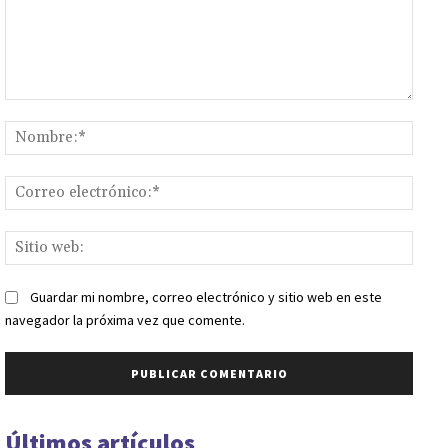
Comentario:
Nomb
Corr
elect
Sitio
web:
Guardar mi nombre, correo electrónico y sitio web en este
navegador la próxima vez que comente.
Últimos artículos