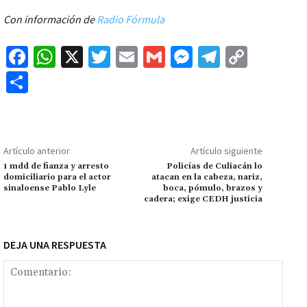
Con información de
Radio Fórmula
Fa
W
X
T
E
G
M
Te
C
ce
h
wi
m
m
es
le
o
C
b
at
tt
ai
ai
se
gr
p
o
o
sA
er
l
l
n
a
y
m
o
p
ge
m
Li
p
Artículo anterior
Artículo siguiente
k
p
r
n
ar
1 mdd de fianza y arresto
Policías de Culiacán lo
domiciliario para el actor
atacan en la cabeza, nariz,
k
tir
sinaloense Pablo Lyle
boca, pómulo, brazos y
cadera; exige CEDH justicia
DEJA UNA RESPUESTA