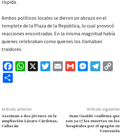
ríspida.
Ambos políticos locales se dieron un abrazo en el
templete de la Plaza de la República, lo cual provocó
reacciones encontradas. En la misma magnitud había
quienes celebraban como quienes los llamaban
traidores.
Fa
W
X
T
E
G
M
Te
C
ce
h
wi
m
m
es
le
o
C
b
at
tt
ai
ai
se
gr
p
o
o
sA
er
l
l
n
a
y
m
o
p
ge
m
Li
p
Artículo anterior
Artículo siguiente
k
p
r
n
ar
Asesinan a dos jóvenes en la
Juan Guaidó confirma que
ampliación Lázaro Cárdenas,
son ya 17 los muertos en los
k
tir
Culiacán
hospitales por el apagón en
Venezuela