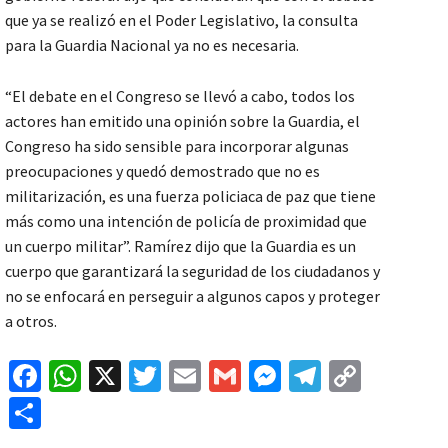
que ya se realizó en el Poder Legislativo, la consulta
para la Guardia Nacional ya no es necesaria.
“El debate en el Congreso se llevó a cabo, todos los
actores han emitido una opinión sobre la Guardia, el
Congreso ha sido sensible para incorporar algunas
preocupaciones y quedó demostrado que no es
militarización, es una fuerza policiaca de paz que tiene
más como una intención de policía de proximidad que
un cuerpo militar”. Ramírez dijo que la Guardia es un
cuerpo que garantizará la seguridad de los ciudadanos y
no se enfocará en perseguir a algunos capos y proteger
a otros.
Fa
W
X
T
E
G
M
Te
C
ce
h
wi
m
m
es
le
o
C
b
at
tt
ai
ai
se
gr
p
o