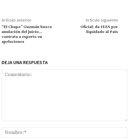
o
sA
er
l
l
n
a
y
m
o
p
ge
m
Li
p
Artículo anterior
Artículo siguiente
k
p
r
n
ar
“El Chapo” Guzmán busca
Oficial: da IEES por
anulación del juicio…
liquidado al Pais
k
tir
contrata a experto en
apelaciones
DEJA UNA RESPUESTA
Comentario:
Nomb