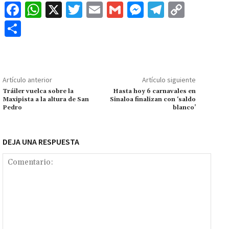
Fa
W
X
T
E
G
M
Te
C
ce
h
wi
m
m
es
le
o
C
b
at
tt
ai
ai
se
gr
p
o
o
sA
er
l
l
n
a
y
m
o
p
ge
m
Li
p
Artículo anterior
Artículo siguiente
k
p
r
n
ar
Tráiler vuelca sobre la
Hasta hoy 6 carnavales en
Maxipista a la altura de San
Sinaloa finalizan con ‘saldo
k
tir
Pedro
blanco’
DEJA UNA RESPUESTA