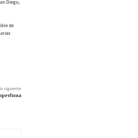
San Diego,
ible de
arias
lo siguiente
superluna