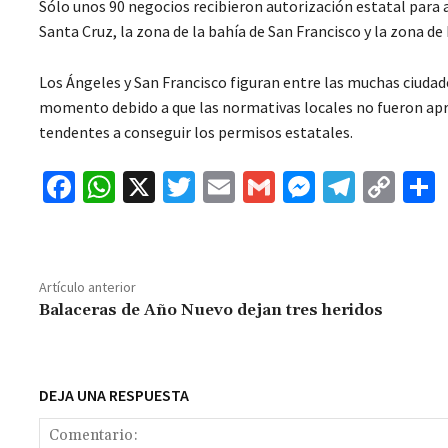
Sólo unos 90 negocios recibieron autorización estatal para 
Santa Cruz, la zona de la bahía de San Francisco y la zona de
Los Ángeles y San Francisco figuran entre las muchas ciudad
momento debido a que las normativas locales no fueron apr
tendentes a conseguir los permisos estatales.
Fa
W
X
T
E
G
M
Te
C
ce
h
wi
m
m
es
le
o
b
at
tt
ai
ai
se
gr
p
o
sA
er
l
l
n
a
y
Artículo anterior
o
p
ge
m
Li
Balaceras de Año Nuevo dejan tres heridos
k
p
r
n
t
k
DEJA UNA RESPUESTA