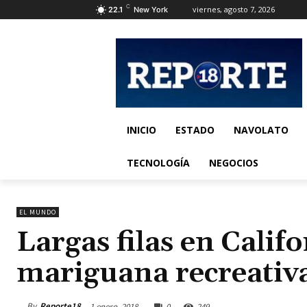
C
viernes, agosto 7, 2026
22.1
New York
INICIO
ESTADO
NAVOLATO
TECNOLOGÍA
NEGOCIOS
EL MUNDO
Largas filas en Cali
mariguana recreativ
By
Reporte18
1 enero, 2018
0
249