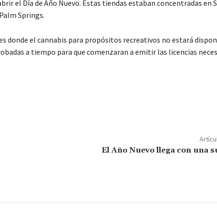
abrir el Día de Año Nuevo. Estas tiendas estaban concentradas en 
 Palm Springs.
es donde el cannabis para propósitos recreativos no estará dispon
obadas a tiempo para que comenzaran a emitir las licencias neces
C
o
m
p
Artícu
ar
El Año Nuevo llega con una 
ir