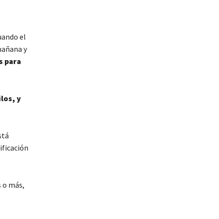
uando el
mañana y
s para
los, y
stá
ificación
s o más,