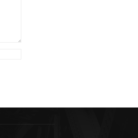
Sitio
web: