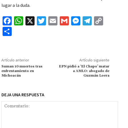
lugar a la duda.
Fa
W
X
T
E
G
M
Te
C
ce
h
wi
m
m
es
le
o
C
b
at
tt
ai
ai
se
gr
p
o
o
sA
er
l
l
n
a
y
m
o
p
ge
m
Li
p
Artículo anterior
Artículo siguiente
k
p
r
n
ar
Suman 10 muertos tras
EPN pidió a ‘El Chapo’ matar
enfrentamiento en
a AMLO: abogado de
k
tir
Michoacán
Guzmán Loera
DEJA UNA RESPUESTA