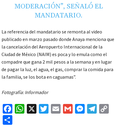
MODERACIÓN”, SEÑALÓ EL
MANDATARIO.
La referencia del mandatario se remonta al video
publicado en marzo pasado donde Anaya menciona que
la cancelación del Aeropuerto Internacional de la
Ciudad de México (NAIM) es poca y lo emula como el
compadre que gana 2 mil pesos a la semana y en lugar
de pagar la luz, el agua, el gas, comprar la comida para
la familia, se los bota en caguamas”.
Fotografía: Informador
Fa
W
X
T
E
G
M
Te
C
ce
h
wi
m
m
es
le
o
C
b
at
tt
ai
ai
se
gr
p
o