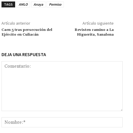
o
sA
er
l
l
n
a
y
m
TAGS
AMLO
Anaya
Permiso
o
p
ge
m
Li
p
k
p
r
n
ar
Artículo anterior
Artículo siguiente
k
tir
Caen 5 tras persecución del
Revisten camino a La
Ejército en Culiacán
Higuerita, Sanalona
DEJA UNA RESPUESTA
Comentario:
Nomb