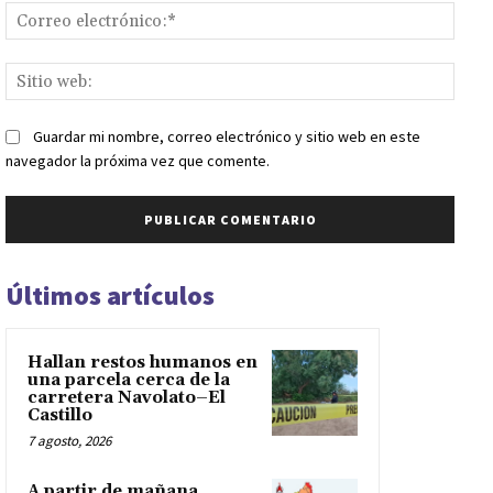
Corr
elect
Sitio
web:
Guardar mi nombre, correo electrónico y sitio web en este
navegador la próxima vez que comente.
Últimos artículos
Hallan restos humanos en
una parcela cerca de la
carretera Navolato–El
Castillo
7 agosto, 2026
A partir de mañana,